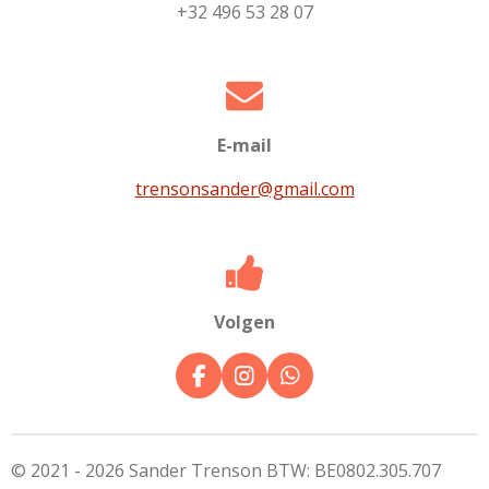
+32 496 53 28 07
E-mail
trensonsander@gmail.com
Volgen
F
I
W
a
n
h
c
s
a
e
t
t
b
a
s
© 2021 - 2026 Sander Trenson BTW: BE0802.305.707
o
g
A