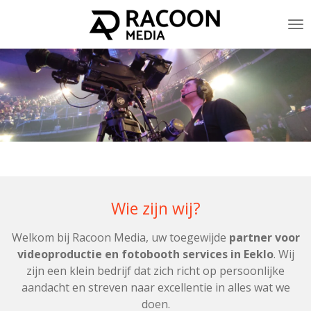
Ga
direct
naar
de
hoofdinhoud
Wie zijn wij?
Welkom bij Racoon Media, uw toegewijde
partner voor
videoproductie en fotobooth services in Eeklo
. Wij
zijn een klein bedrijf dat zich richt op persoonlijke
aandacht en streven naar excellentie in alles wat we
doen.